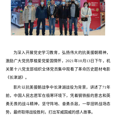
为深入开展党史学习教育，弘扬伟大的抗美援朝精神，
激励广大党员厚植爱党爱国情怀，
2021
年
10
月
13
日下午，机
关第十八党支部组织全体党员集中观看了革命历史题材电影
《长津湖》。
影片以抗美援朝战争中长津湖战役为背景，讲述了
71
年
前，中国人民志愿军在极寒环境下，凭着钢铁般的意志和英
勇无畏的战斗精神，坚守阵地、奋勇杀敌，一举扭转战场态
势，最终取得战役胜利，打出军威国威的感人故事。